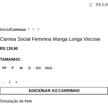
0
R$
0,0
Clique para ampliar
Início
Camisas
Camisa Social Feminina Manga Longa Viscose
R$
139,90
TAMANHO
PP
P
M
G
GG
XGG
ADICIONAR AO CARRINHO
Simulação de frete