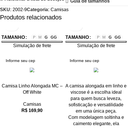
Guia de tamanhos
SKU:
2002-9
Categoria:
Camisas
Produtos relacionados
TAMANHO
P
M
G
GG
TAMANHO
P
M
G
GG
Simulação de frete
Simulação de frete
Camisa Linho Alongada MC –
A camisa alongada em linho e
Off White
viscose é a escolha ideal
para quem busca leveza,
Camisas
sofisticação e versatilidade
R$
169,90
em uma única peça.
Com modelagem soltinha e
caimento elegante, ela